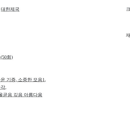
대한제국
크
50회)
운 기증, 소중한 모음1
,
사각
,
 올곧음 깊음 아름다움