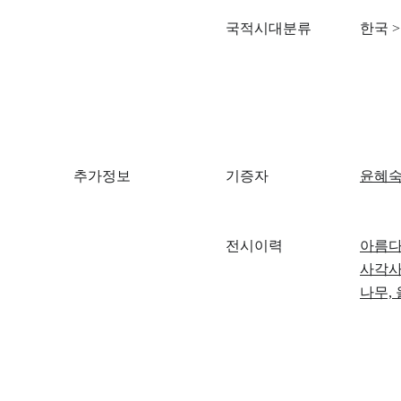
국적시대분류
한국
>
추가정보
기증자
윤혜숙(
전시이력
아름다
사각
나무,