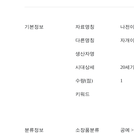
기본정보
자료명칭
나전
다른명칭
자개이
생산자명
시대상세
20세기
수량(점)
1
키워드
분류정보
소장품분류
공예
>