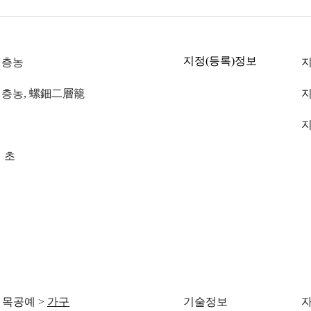
지정(등록)정보
이층농
지
층농, 螺鈿二層籠
지
 초
목공예
>
가구
기술정보