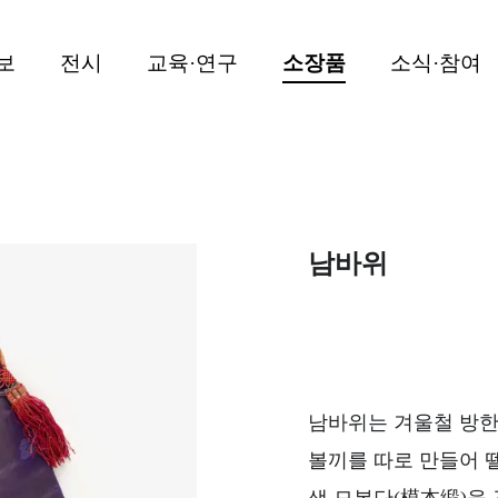
보
전시
교육·연구
소장품
소식·참여
남바위
남바위는 겨울철 방한모
볼끼를 따로 만들어 뗄