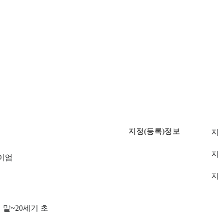
지정(등록)정보
위
지
 이엄
지
 말~20세기 초