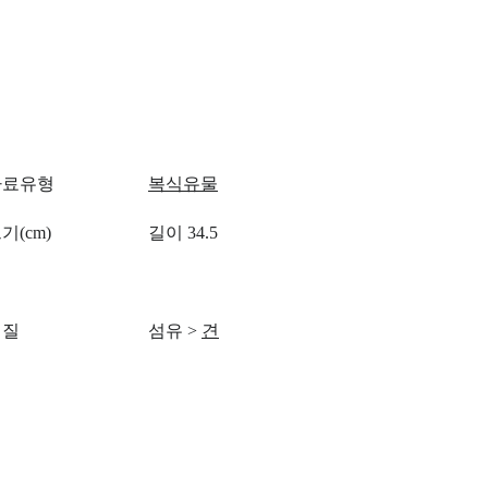
자료유형
복식유물
기(cm)
길이 34.5
재질
섬유
>
견