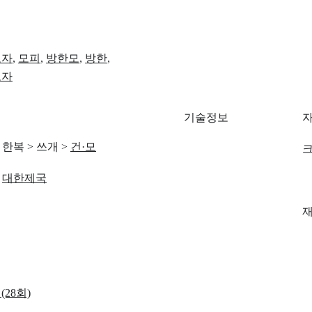
모자
,
모피
,
방한모
,
방한
,
모자
기술정보
한복
>
쓰개
>
건·모
크
대한제국
28회)