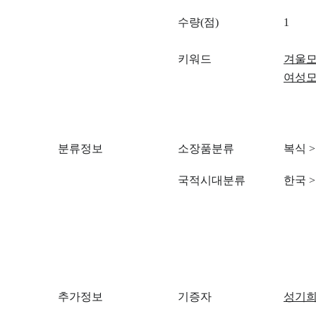
수량(점)
1
키워드
겨울
여성
분류정보
소장품분류
복식
>
국적시대분류
한국
>
추가정보
기증자
성기희(