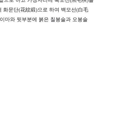
 겉으로 하고 가장자리에 흑모선(黑毛襈)을
색 화문단(花紋緞)으로 하여 백모선(白毛
의 이마와 뒷부분에 붉은 칠봉술과 오봉술