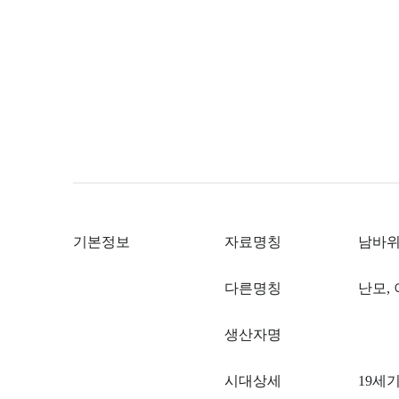
기본정보
자료명칭
남바
다른명칭
난모,
생산자명
시대상세
19세기