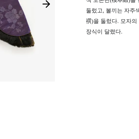
색 모본단(模本緞)을
둘렀고, 볼끼는 자주
襈)을 둘렀다. 모자
장식이 달렸다.