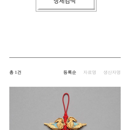
생산자명
기증자명
키워드
국적/시대
총 1건
등록순
자료명
생산자명
재질
자료유형
지정문화재