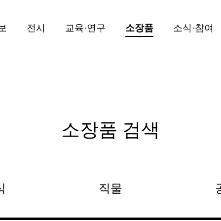
보
전시
교육·연구
소장품
소식·참여
소장품 검색
식
직물