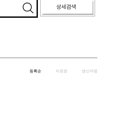
생산자명
기증자명
키워드
국적/시대
등록순
자료명
생산자명
재질
자료유형
지정문화재