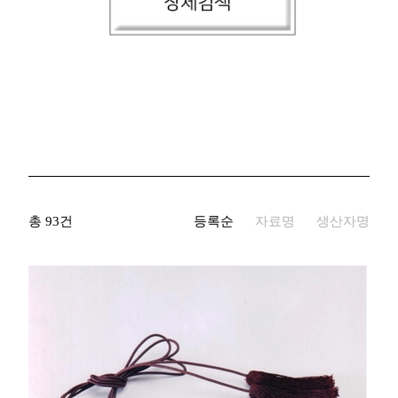
생산자명
기증자명
키워드
국적/시대
총 93건
등록순
자료명
생산자명
재질
자료유형
지정문화재