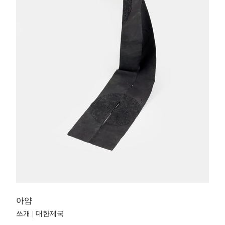
아얌
쓰개 | 대한제국