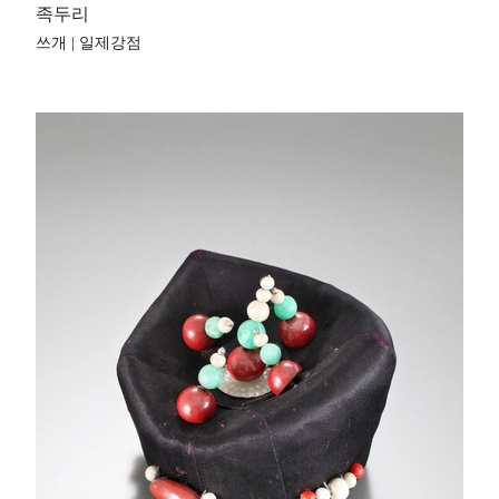
족두리
쓰개 | 일제강점