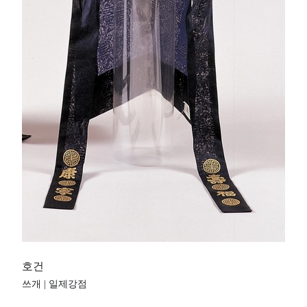
호건
쓰개 | 일제강점