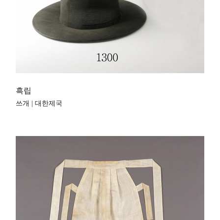
흑립
쓰개 | 대한제국