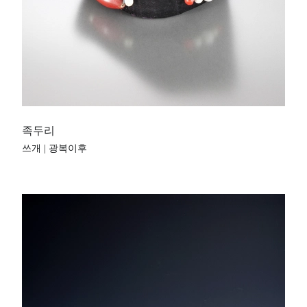
족두리
쓰개 | 광복이후