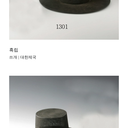
흑립
쓰개 | 대한제국