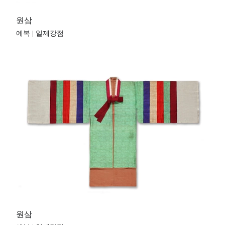
원삼
예복 | 일제강점
원삼