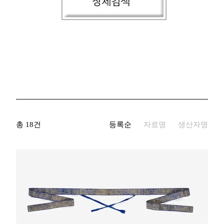
생산자명
기증자명
키워드
국적/시대
총 18건
등록순
자료명
생산자명
재질
자료유형
지정문화재