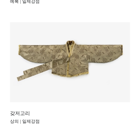
예복 | 일제강점
갖저고리
상의 | 일제강점