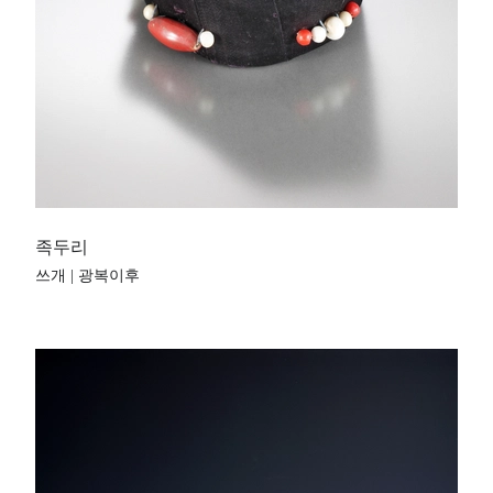
족두리
쓰개 | 광복이후