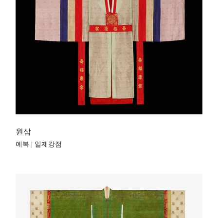
원삼
예복 | 일제강점