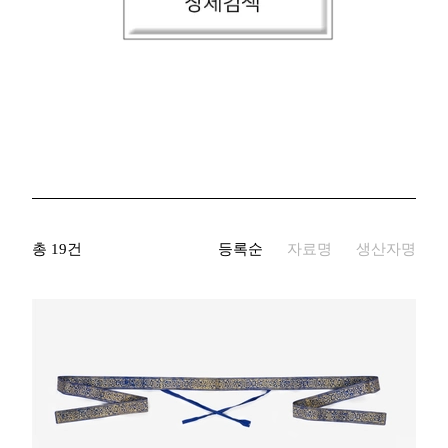
생산자명
기증자명
키워드
국적/시대
총 19건
등록순
자료명
생산자명
재질
자료유형
지정문화재