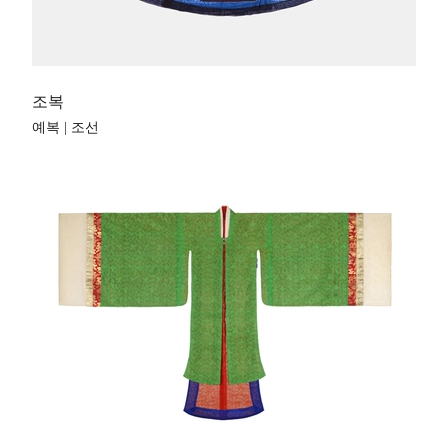
조복
예복 | 조선