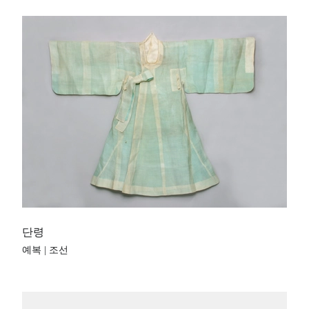
단령
예복 | 조선