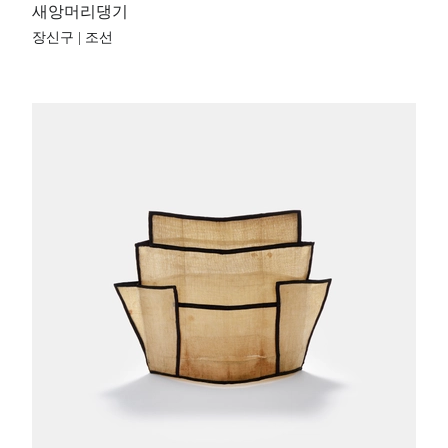
새앙머리댕기
장신구 | 조선