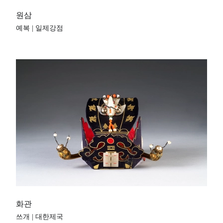
원삼
예복 | 일제강점
화관
쓰개 | 대한제국