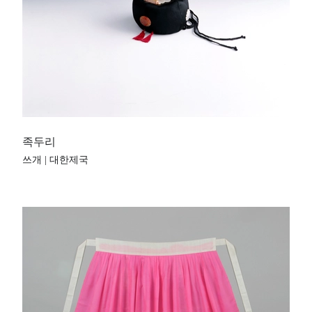
족두리
쓰개 | 대한제국