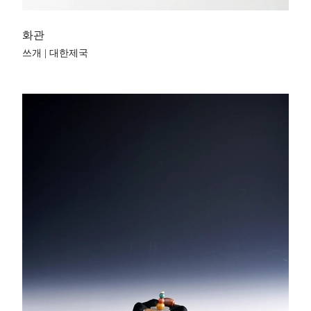
화관
쓰개 | 대한제국