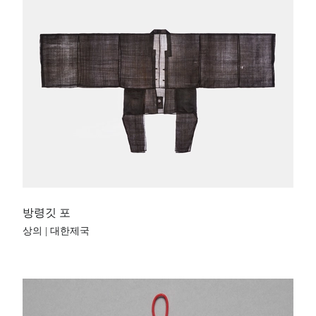
방령깃 포
상의 | 대한제국