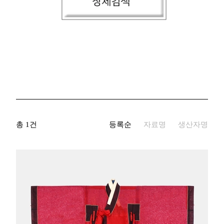
생산자명
기증자명
키워드
국적/시대
총 1건
등록순
자료명
생산자명
재질
자료유형
지정문화재