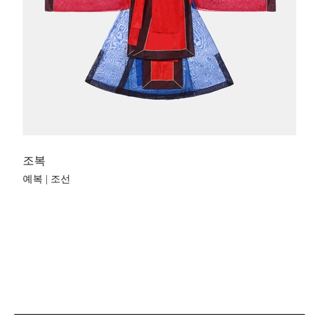
조복
예복 | 조선