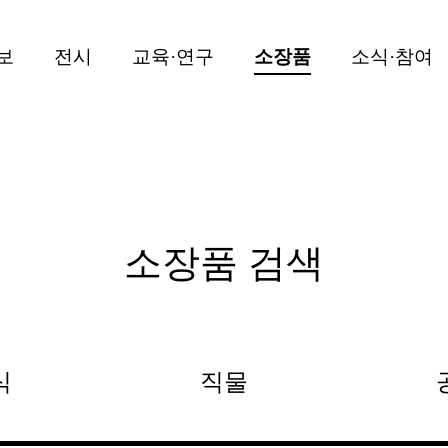
보
전시
교육·연구
소장품
소식·참여
소장품 검색
식
직물