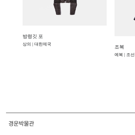
방령깃 포
상의 | 대한제국
조복
예복 | 조선
경운박물관